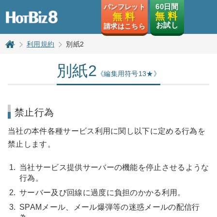
HotBiz8
60日間
パンフレット
無 料
無 料
お試し
請求はこちら
利用規約
別紙2
トップページ
別紙2
《編集用符号13★》
禁止行為
当社の本件各種サービス利用に関し以下に定める行為を
禁止します。
当社サービス提供サーバーの機能を停止させるような
行為。
サーバー及び回線に過度に負担のかかる利用。
SPAMメール、メール爆弾等の迷惑メールの配信行