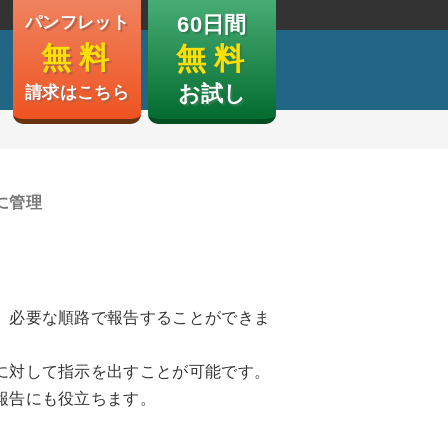
60日間
パンフレット
無 料
無 料
お試し
請求はこちら
に管理
、必要な順路で報告することができま
に対して指示を出すことが可能です。
報告にも役立ちます。