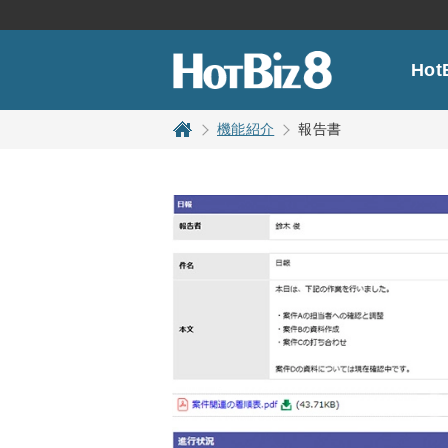
HotBiz8
Ho
機能紹介
報告書
トップページ