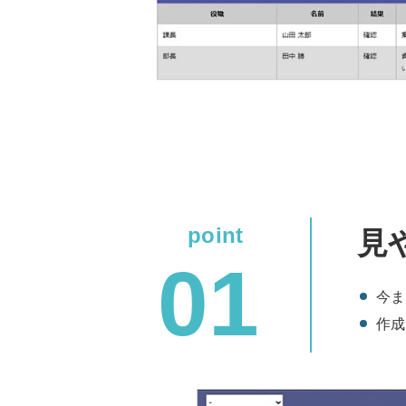
見
今ま
作成