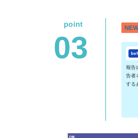
NEW
報告
告者
する