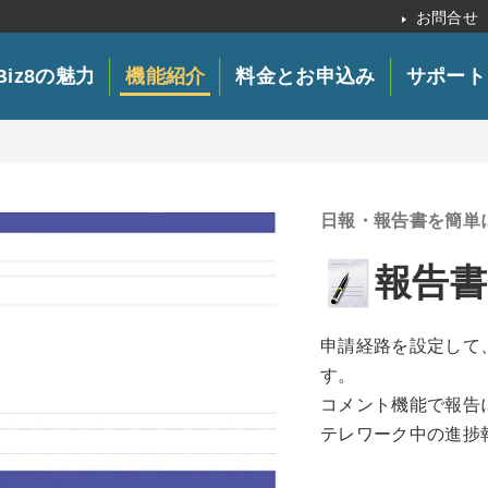
お問合せ
tBiz8の魅力
機能紹介
料金とお申込み
サポート
日報・報告書を簡単
報告書
申請経路を設定して
す。
コメント機能で報告
テレワーク中の進捗