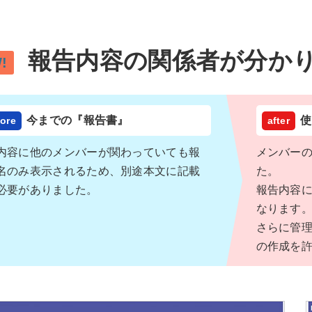
報告内容の関係者が分か
!
今までの『報告書』
使
内容に他のメンバーが関わっていても報
メンバー
名のみ表示されるため、別途本文に記載
た。
必要がありました。
報告内容
なります
さらに管
の作成を